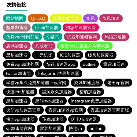
友情链接
网站地图
QuickQ
旋风加速度器
旋风
旋风加速
坚果加速器
tiktok加速器
狗急加速器官网
免费vqn外网加速
小蓝鸟
优途加速器官网
风驰加速器
旋风加速器
八戒看书
免费vps加速器外网苹果版
黑豹加速器
一元机场
IOS加速器
旋风加速度器
免费vqn加速外网
快连加速器app
outline
雷霆加器速
twitter加速器
telegeram苹果加速器
暴雪vp永久免费加速器下载官网
旋风加速度器
老王vp官网
快连lets加速器
黑洞永久加速器
猎豹加速器
黑豹加速器
黑洞nvp加速器
instagram免费加速器
火箭vp加速器官网
香蕉加速器vp官网
香蕉加速器官网正版
快连vρn加速器
飞鸟加速器
闪电猫加速器
vp加速器官网
雷轰加速器
快连vp
outline