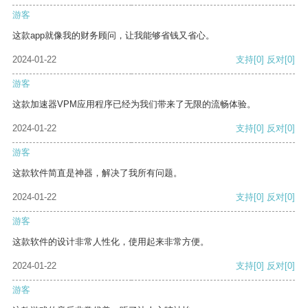
游客
这款app就像我的财务顾问，让我能够省钱又省心。
2024-01-22
支持
[0]
反对
[0]
游客
这款加速器VPM应用程序已经为我们带来了无限的流畅体验。
2024-01-22
支持
[0]
反对
[0]
游客
这款软件简直是神器，解决了我所有问题。
2024-01-22
支持
[0]
反对
[0]
游客
这款软件的设计非常人性化，使用起来非常方便。
2024-01-22
支持
[0]
反对
[0]
游客