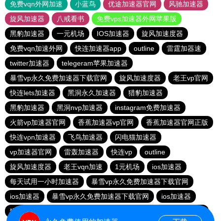
免费vqn外网加速
小蓝鸟
优途加速器官网
风驰加速器
旋风加速器
八戒看书
免费vps加速器外网苹果版
黑豹加速器
一元机场
IOS加速器
旋风加速度器
免费vqn加速外网
快连加速器app
outline
雷霆加器速
twitter加速器
telegeram苹果加速器
暴雪vp永久免费加速器下载官网
旋风加速度器
老王vp官网
快连lets加速器
黑洞永久加速器
猎豹加速器
黑豹加速器
黑洞nvp加速器
instagram免费加速器
火箭vp加速器官网
香蕉加速器vp官网
香蕉加速器官网正版
快连vρn加速器
飞鸟加速器
闪电猫加速器
vp加速器官网
雷轰加速器
快连vp
outline
旋风加速度器
老王vqn加速
1元机场
ios加速器
每天试用一小时加速器
暴雪vp永久免费加速器下载官网
ios加速器
暴雪vp永久免费加速器下载官网
ios加速器
猴王加速器
大象加速器
黑洞加速官网
快连加速器app