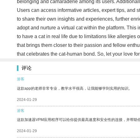
belonging and camaraderie among its users. Additionall
Users can access informative articles, expert tips, and 
to share their own insights and experiences, further enr
adopt and nurture a virtual cat within the platform. This
to have a cat in real life due to limitations like allergie
that brings them closer to their passion and fellow enthu
that celebrates the cat-human bond. So, let your love fo
评论
游客
这款app的老师非常专业，教学水平很高，让我能够学到实用的知识。
2024-01-29
游客
这款加速器VPM应用程序可以给你提供最高速度和安全性的连接，并帮助
2024-01-29