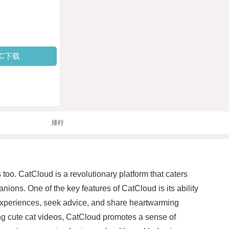
PC下载
排行
 too. CatCloud is a revolutionary platform that caters
anions. One of the key features of CatCloud is its ability
r experiences, seek advice, and share heartwarming
ying cute cat videos, CatCloud promotes a sense of