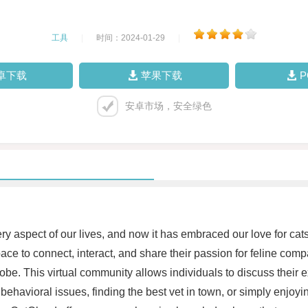
工具
|
时间：2024-01-29
|
卓下载
苹果下载
安卓市场，安全绿色
y aspect of our lives, and now it has embraced our love for cats
pace to connect, interact, and share their passion for feline comp
globe. This virtual community allows individuals to discuss thei
g behavioral issues, finding the best vet in town, or simply enjo