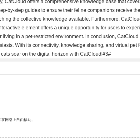
y, CatCloud offers a comprehensive knowledge base that covers 
step-by-step guides to ensure their feline companions receive th
iching the collective knowledge available. Furthermore, CatCloud 
 interactive element offers a unique opportunity for users to expe
s or living in a pet-restricted environment. In conclusion, CatClou
siasts. With its connectivity, knowledge sharing, and virtual pe
r cats soar on the digital horizon with CatCloud!#3#
你在网络上自由移动。