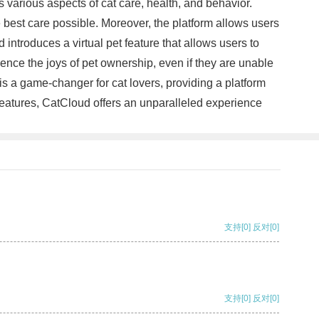
various aspects of cat care, health, and behavior.
e best care possible. Moreover, the platform allows users
introduces a virtual pet feature that allows users to
rience the joys of pet ownership, even if they are unable
d is a game-changer for cat lovers, providing a platform
t features, CatCloud offers an unparalleled experience
支持
[0]
反对
[0]
支持
[0]
反对
[0]