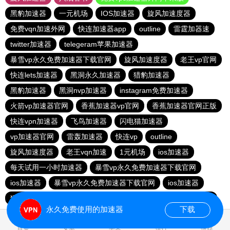
黑豹加速器
一元机场
IOS加速器
旋风加速度器
免费vqn加速外网
快连加速器app
outline
雷霆加器速
twitter加速器
telegeram苹果加速器
暴雪vp永久免费加速器下载官网
旋风加速度器
老王vp官网
快连lets加速器
黑洞永久加速器
猎豹加速器
黑豹加速器
黑洞nvp加速器
instagram免费加速器
火箭vp加速器官网
香蕉加速器vp官网
香蕉加速器官网正版
快连vρn加速器
飞鸟加速器
闪电猫加速器
vp加速器官网
雷轰加速器
快连vp
outline
旋风加速度器
老王vqn加速
1元机场
ios加速器
每天试用一小时加速器
暴雪vp永久免费加速器下载官网
ios加速器
暴雪vp永久免费加速器下载官网
ios加速器
猴王加速器
大象加速器
黑洞加速官网
快连加速器app
永久免费使用的加速器
下载
1.593078s
首页
安卓
苹果
排行
推荐