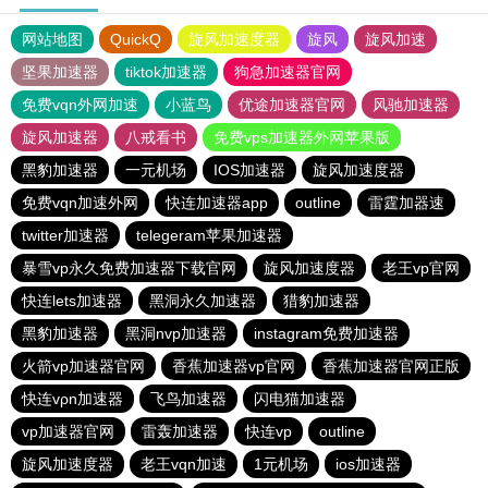
网站地图
QuickQ
旋风加速度器
旋风
旋风加速
坚果加速器
tiktok加速器
狗急加速器官网
免费vqn外网加速
小蓝鸟
优途加速器官网
风驰加速器
旋风加速器
八戒看书
免费vps加速器外网苹果版
黑豹加速器
一元机场
IOS加速器
旋风加速度器
免费vqn加速外网
快连加速器app
outline
雷霆加器速
twitter加速器
telegeram苹果加速器
暴雪vp永久免费加速器下载官网
旋风加速度器
老王vp官网
快连lets加速器
黑洞永久加速器
猎豹加速器
黑豹加速器
黑洞nvp加速器
instagram免费加速器
火箭vp加速器官网
香蕉加速器vp官网
香蕉加速器官网正版
快连vρn加速器
飞鸟加速器
闪电猫加速器
vp加速器官网
雷轰加速器
快连vp
outline
旋风加速度器
老王vqn加速
1元机场
ios加速器